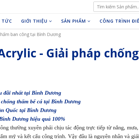
 TỨC
GIỚI THIỆU
SẢN PHẨM
CÔNG TRÌNH ĐI
 thấm ban công tại Bình Dương
crylic - Giải pháp chốn
u đãi nhất tại Bình Dương
ệu chống thấm bể cá tại Bình Dương
àn Quốc tại Bình Dương
i Bình Dương hiệu quả 100%
công thường xuyên phải chịu tác động trực tiếp từ nắng, mưa,
 thẩm mỹ và kết cấu công trình. Vậy đâu là nguyên nhân và g