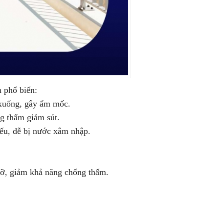
n phổ biến:
m xuống, gây ẩm mốc.
ng thấm giảm sút.
ếu, dễ bị nước xâm nhập.
vỡ, giảm khả năng chống thấm.