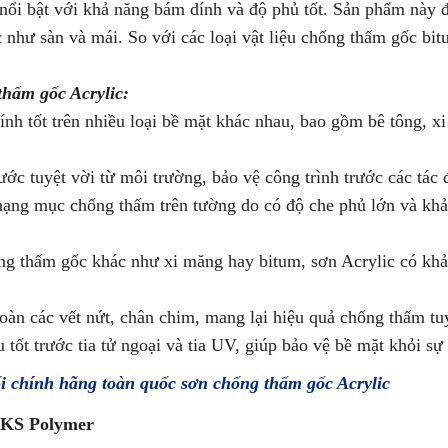
, nổi bật với khả năng bám dính và độ phủ tốt. Sản phẩm này 
như sàn và mái. So với các loại vật liệu chống thấm gốc bit
thấm gốc Acrylic:
h tốt trên nhiều loại bề mặt khác nhau, bao gồm bê tông, xi 
 tuyệt vời từ môi trường, bảo vệ công trình trước các tác độ
ạng mục chống thấm trên tường do có độ che phủ lớn và khả 
hống thấm gốc khác như xi măng hay bitum, sơn Acrylic có khả
àn các vết nứt, chân chim, mang lại hiệu quả chống thấm tuy
tốt trước tia tử ngoại và tia UV, giúp bảo vệ bề mặt khỏi sự
hính hãng toàn quốc sơn chống thấm gốc Acrylic
t KS Polymer