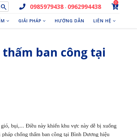
0
0985979438
0962994438
search
-
ỂM
GIẢI PHÁP
HƯỚNG DẪN
LIÊN HỆ
g thấm ban công tại
 gió, bụi,... Điều này khiến khu vực này dễ bị xuống
iải pháp chống thấm ban công tại Bình Dương hiệu