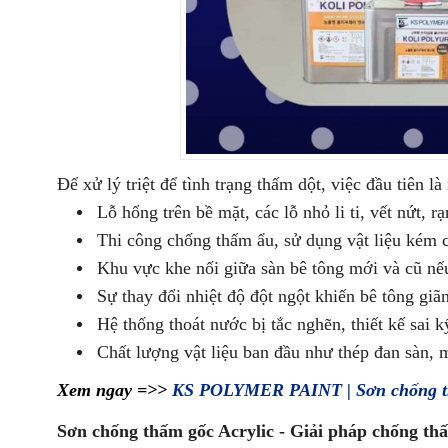
Để xử lý triệt để tình trạng thấm dột, việc đầu tiên 
Lỗ hổng trên bề mặt, các lỗ nhỏ li ti, vết nứt,
Thi công chống thấm ẩu, sử dụng vật liệu kém c
Khu vực khe nối giữa sàn bê tông mới và cũ nế
Sự thay đổi nhiệt độ đột ngột khiến bê tông giãn
Hệ thống thoát nước bị tắc nghẽn, thiết kế sai 
Chất lượng vật liệu ban đầu như thép đan sàn,
Xem ngay =>>
KS POLYMER PAINT | Sơn chống th
Sơn chống thấm gốc Acrylic - Giải pháp chống th