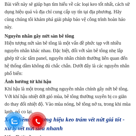
Bài viết này sẽ giúp bạn tìm hiểu về các loại keo tốt nhất, cách sử
dụng hiệu quả và địa chỉ cung cấp uy tín tại địa phương. Hãy
cùng chúng tôi khám phá giải pháp bảo vệ công trình hoàn hảo
này.
Nguyên nhân gây nứt sàn bê tông
Hiện tượng nứt sàn bê tông là một vấn đề phức tạp với nhiều
nguyên nhân khác nhau. Đặc biệt, đối với sàn bê tông nhẹ lắp
ghép từ các tấm panel, nguyên nhân chính thường liên quan đến
hệ thống dầm không đủ chắc chắn. Dưới đây là các nguyên nhân
phổ biến:
Ảnh hưởng từ khí hậu
Khí hậu là một trong những nguyên nhân chính gây nứt bê tông.
Với khí hậu nhiệt đới gió mùa, bê tông thường xuyên bị co giãn
do thay đổi nhiệt độ. Vào mùa nóng, bê tông nở ra, trong khi mùa
lạnh, nó co lại.
Xem thêm: Thương hiệu keo trám vết nứt giá tốt -
xử lý vết nứt siêu nhanh